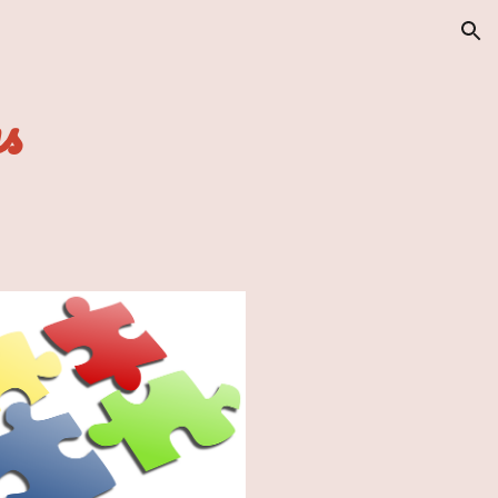
ion
s